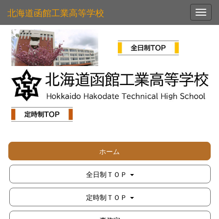
北海道函館工業高等学校
Toggl
ホーム
全日制ＴＯＰ
定時制ＴＯＰ